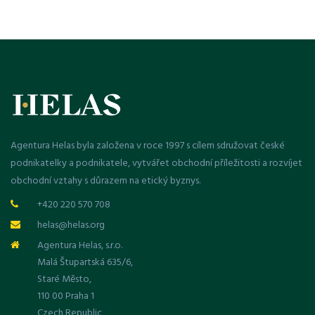
Agentura Helas byla založena v roce 1997 s cílem sdružovat české
podnikatelky a podnikatele, vytvářet obchodní příležitosti a rozvíjet
obchodní vztahy s důrazem na etický byznys.
+420 220 570 708
helas@helas.org
Agentura Helas, s.r.o.
Malá Štupartská 635/6,
Staré Město,
110 00 Praha 1
Czech Republic