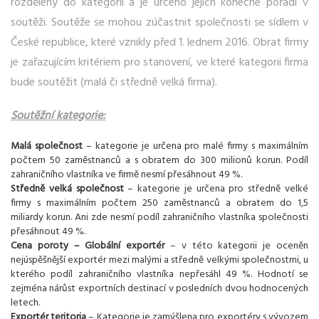
rozděleny do kategorií a je určeno jejich konečné pořadí v
soutěži. Soutěže se mohou zúčastnit společnosti se sídlem v
České republice, které vznikly před 1. lednem 2016. Obrat firmy
je zařazujícím kritériem pro stanovení, ve které kategorii firma
bude soutěžit (malá či středně velká firma).
Soutěžní kategorie:
Malá společnost
– kategorie je určena pro malé firmy s maximálním
počtem 50 zaměstnanců a s obratem do 300 milionů korun. Podíl
zahraničního vlastníka ve firmě nesmí přesáhnout 49 %.
Středně velká společnost
– kategorie je určena pro středně velké
firmy s maximálním počtem 250 zaměstnanců a obratem do 1,5
miliardy korun. Ani zde nesmí podíl zahraničního vlastníka společnosti
přesáhnout 49 %.
Cena poroty – Globální exportér
– v této kategorii je oceněn
nejúspěšnější exportér mezi malými a středně velkými společnostmi, u
kterého podíl zahraničního vlastníka nepřesáhl 49 %. Hodnotí se
zejména nárůst exportních destinací v posledních dvou hodnocených
letech.
Exportér teritoria
– Kategorie je zamýšlena pro exportéry s vývozem