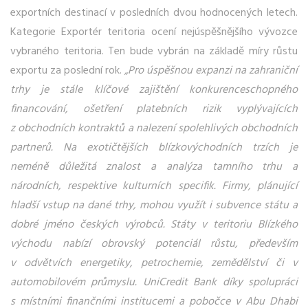
exportních destinací v posledních dvou hodnocených letech.
Kategorie Exportér teritoria ocení nejúspěšnějšího vývozce
vybraného teritoria. Ten bude vybrán na základě míry růstu
exportu za poslední rok.
„Pro úspěšnou expanzi na zahraniční
trhy je stále klíčové zajištění konkurenceschopného
financování, ošetření platebních rizik vyplývajících
z obchodních kontraktů a nalezení spolehlivých obchodních
partnerů. Na exotičtějších blízkovýchodních trzích je
neméně důležitá znalost a analýza tamního trhu a
národních, respektive kulturních specifik. Firmy, plánující
hladší vstup na dané trhy, mohou využít i subvence státu a
dobré jméno českých výrobců. Státy v teritoriu Blízkého
východu nabízí obrovský potenciál růstu, především
v odvětvích energetiky, petrochemie, zemědělství či v
automobilovém průmyslu. UniCredit Bank díky spolupráci
s místními finančními institucemi a pobočce v Abu Dhabi