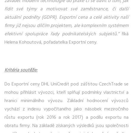
zavádět moderní technologie do praxe či se bavit o tom, jak
řídit své týmy a motivovat své zaměstnance, či další
aktuální podněty (GDPR). Exportní cena a celé aktivity naší
firmy již nejsou dílčím projektem, ale komplexním systémem
efektivní spolupráce řady podnikatelských subjektů.“
říká
Helena Kohoutová, pořadatelka Exportní ceny.
Kritéria soutěže:
Do Exportní ceny DHL UniCredit pod záštitou CzechTrade se
mohou přihlásit vývozci, kteří splňují podmínky vlastnictví a
hranici minimálního vývozu. Základní hodnocení vývozců
vychází z indexu vypočítaného jako násobek meziročního
růstu exportu (rok 2016 a rok 2017) a podílu exportu na
obratu firmy. Na základě získaných výsledků jsou společnosti