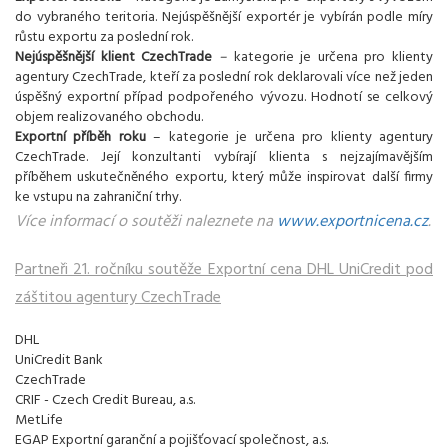
do vybraného teritoria. Nejúspěšnější exportér je vybírán podle míry
růstu exportu za poslední rok.
Nejúspěšnější klient CzechTrade
–
kategorie je určena pro klienty
agentury CzechTrade, kteří za poslední rok deklarovali více než jeden
úspěšný exportní případ podpořeného vývozu. Hodnotí se celkový
objem realizovaného obchodu.
Exportní příběh roku
– kategorie je určena pro klienty agentury
CzechTrade. Její konzultanti vybírají klienta s nejzajímavějším
příběhem uskutečněného exportu, který může inspirovat další firmy
ke vstupu na zahraniční trhy.
Více informací o soutěži naleznete na
www.exportnicena.cz
.
Partneři 21. ročníku soutěže Exportní cena DHL UniCredit pod
záštitou agentury CzechTrade
DHL
UniCredit Bank
CzechTrade
CRIF - Czech Credit Bureau, a.s.
MetLife
EGAP Exportní garanční a pojišťovací společnost, a.s.