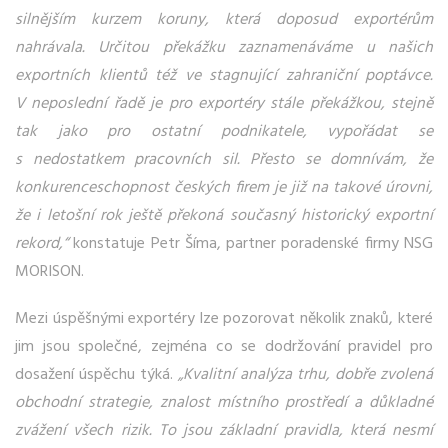
silnějším kurzem koruny, která doposud exportérům
nahrávala. Určitou překážku zaznamenáváme u našich
exportních klientů též ve stagnující zahraniční poptávce.
V neposlední řadě je pro exportéry stále překážkou, stejně
tak jako pro ostatní podnikatele, vypořádat se
s nedostatkem pracovních sil. Přesto se domnívám, že
konkurenceschopnost českých firem je již na takové úrovni,
že i letošní rok ještě překoná současný historický exportní
rekord,“
konstatuje Petr Šíma, partner poradenské firmy NSG
MORISON.
Mezi úspěšnými exportéry lze pozorovat několik znaků, které
jim jsou společné, zejména co se dodržování pravidel pro
dosažení úspěchu týká.
„Kvalitní analýza trhu, dobře zvolená
obchodní strategie, znalost místního prostředí a důkladné
zvážení všech rizik. To jsou základní pravidla, která nesmí