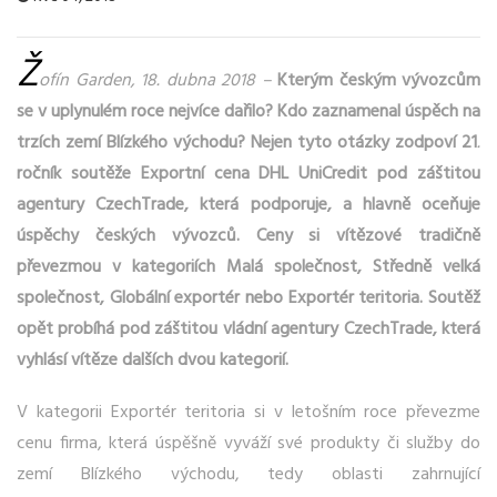
Ž
ofín Garden, 18. dubna 2018 –
Kterým českým vývozcům
se v uplynulém roce nejvíce dařilo? Kdo zaznamenal úspěch na
trzích zemí Blízkého východu? Nejen tyto otázky zodpoví 21
.
ročník soutěže Exportní cena DHL UniCredit pod záštitou
agentury CzechTrade, která podporuje, a hlavně oceňuje
úspěchy českých vývozců. Ceny si vítězové tradičně
převezmou v kategoriích Malá společnost, Středně velká
společnost, Globální exportér nebo Exportér teritoria. Soutěž
opět probíhá pod záštitou vládní agentury CzechTrade, která
vyhlásí vítěze dalších dvou kategorií.
V kategorii Exportér teritoria si v letošním roce převezme
cenu firma, která úspěšně vyváží své produkty či služby do
zemí Blízkého východu, tedy oblasti zahrnující