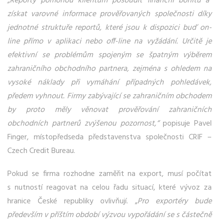
„Reporty pomohou klientům posoudit finanční bonitu a
získat varovné informace prověřovaných společnosti díky
jednotné struktuře reportů, které jsou k dispozici buď on-
line přímo v aplikaci nebo off-line na vyžádání. Určitě je
efektivní se problémům spojeným se špatným výběrem
zahraničního obchodního partnera, zejména s ohledem na
vysoké náklady při vymáhání případných pohledávek,
předem vyhnout. Firmy zabývající se zahraničním obchodem
by proto měly věnovat prověřování zahraničních
obchodních partnerů zvýšenou pozornost,“
popisuje Pavel
Finger, místopředseda představenstva společnosti CRIF –
Czech Credit Bureau.
Pokud se firma rozhodne zaměřit na export, musí počítat
s nutností reagovat na celou řadu situací, které vývoz za
hranice České republiky ovlivňují. „
Pro exportéry bude
především v příštím období výzvou vypořádání se s částečně