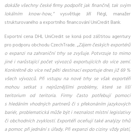
dokáže všechny české firmy podpořit jak finančně, tak svým
lokálním know-how,“
vysvětluje Jiří Flégl, manažer
strukturovaného a exportního financování UniCredit Bank.
Exportní cena DHL UniCredit se koná pod záštitou agentury
pro podporu obchodu CzechTrade. „
Zájem českých exportérů
o expanzi na zahraniční trhy se zvyšuje. Potvrzuje to mimo
jiné i narůstající počet vývozců exportujících do více zemí.
Konkrétně do více než pěti destinací exportuje dnes již 69 %
všech vývozců. Při vstupu na nové trhy se však exportéři
mohou setkat s nejrůznějšími problémy, které se liší
teritorium od teritoria. Firmy často potřebují pomoci
s hledáním vhodných partnerů či s překonáním jazykových
bariér, problematická může být i neznalost místní legislativy
či obchodních zvyklostí. Exportéři oceňují také analýzy trhů
a pomoc při jednání s úřady. Při expanzi do ciziny vždy platí,