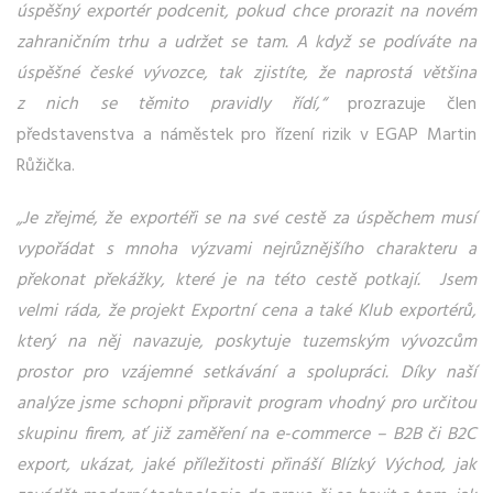
úspěšný exportér podcenit, pokud chce prorazit na novém
zahraničním trhu a udržet se tam. A když se podíváte na
úspěšné české vývozce, tak zjistíte, že naprostá většina
z nich se těmito pravidly řídí,“
prozrazuje člen
představenstva a náměstek pro řízení rizik v EGAP Martin
Růžička.
„Je zřejmé, že exportéři se na své cestě za úspěchem musí
vypořádat s mnoha výzvami nejrůznějšího charakteru a
překonat překážky, které je na této cestě potkají. Jsem
velmi ráda, že projekt Exportní cena a také Klub exportérů,
který na něj navazuje, poskytuje tuzemským vývozcům
prostor pro vzájemné setkávání a spolupráci. Díky naší
analýze jsme schopni připravit program vhodný pro určitou
skupinu firem, ať již zaměření na e-commerce – B2B či B2C
export, ukázat, jaké příležitosti přináší Blízký Východ, jak