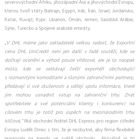
severovýchodní Afriku, jihozápadní Asii a jihovýchodní Evropu,
kterou tvoří státy Bahrajn, Egypt, Irák, Írán, Izrael, Jordánsko,
Katar, Kuvajt, Kypr, Libanon, Omán, Jemen, Saúdská Arábie,
Sýrie, Turecko a Spojené arabské emiráty.
„
V DHL máme jako zakladatelé velkou radost, že Exportní
cena DHL UniCredit není jen další v řadě soutěží, kde se
dočkají ocenění a výhod pouze vítězové, ale je to naopak
místo, kde se setkávají čeští exportéři obchodující
s rozmanitými komoditami a různými zahraničními partnery,
předávají si své zkušenosti a sdílejí spolu informace, které
jim mohou usnadnit vstup na zahraniční trhy. Znát
spotřebitele a své potenciální klienty i konkurenci na
cílovém trhu je totiž pro úspěch na mezinárodním trhu
klíčové,“
říká obchodní ředitel DHL Express pro region střední
Evropy Luděk Drnec s tím, že je nezbytné, aby firma flexibilně
reagovala na trendy ve světě obchodu.
„Aktuálně je to