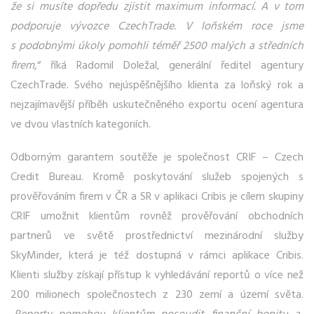
že si musíte dopředu zjistit maximum informací. A v tom
podporuje vývozce CzechTrade. V loňském roce jsme
s podobnými úkoly pomohli téměř 2500 malých a středních
firem
,“ říká Radomil Doležal, generální ředitel agentury
CzechTrade. Svého nejúspěšnějšího klienta za loňský rok a
nejzajímavější příběh uskutečněného exportu ocení agentura
ve dvou vlastních kategoriích.
Odborným garantem soutěže je společnost CRIF – Czech
Credit Bureau. Kromě poskytování služeb spojených s
prověřováním firem v ČR a SR v aplikaci Cribis je cílem skupiny
CRIF umožnit klientům rovněž prověřování obchodních
partnerů ve světě prostřednictví mezinárodní služby
SkyMinder, která je též dostupná v rámci aplikace Cribis.
Klienti služby získají přístup k vyhledávání reportů o více než
200 milionech společnostech z 230 zemí a území světa.