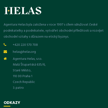
Agentura Helas byla založena v roce 1997 s cílem sdružovat české
podnikatelky a podnikatele, vytvářet obchodní příležitosti a rozvíjet
obchodní vztahy s důrazem na etický byznys.
+420 220 570 708
helas@helas.org
Agentura Helas, s.r.o.
Malá Štupartská 635/6,
Staré Město,
110 00 Praha 1
Czech Republic
3. patro
ODKAZY