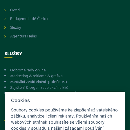
Úvod
Budujeme hrdé Česko
Služby
Agentura Helas
SLUŽBY
Odborné rady online
Marketing & reklama & grafika
Mediální zviditelnění společnosti
Zajištění & organizace akcí na klíč
Zviditelnění v cílové skupině zákazníků prostřednictvím
společensko-odborných setkání
Cookies
Soubory cookies používáme ke zlepšení uživatelského
NOVINKY Z FACEBOOKU
zážitku, analytice i cílení reklamy. Používáním našich
webových stránek souhlasíte se všemi soubory
cookies v souladu s našimi zásadami používání